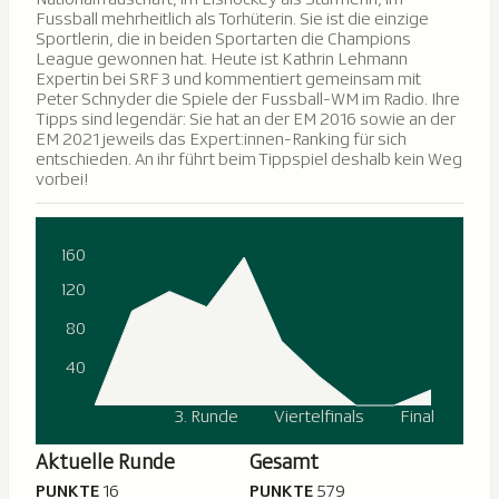
Fussball mehrheitlich als Torhüterin. Sie ist die einzige
Sportlerin, die in beiden Sportarten die Champions
League gewonnen hat. Heute ist Kathrin Lehmann
Expertin bei SRF 3 und kommentiert gemeinsam mit
Peter Schnyder die Spiele der Fussball-WM im Radio. Ihre
Tipps sind legendär: Sie hat an der EM 2016 sowie an der
EM 2021 jeweils das Expert:innen-Ranking für sich
entschieden. An ihr führt beim Tippspiel deshalb kein Weg
vorbei!
160
120
80
40
3. Runde
Viertelfinals
Final
Aktuelle Runde
Gesamt
PUNKTE
16
PUNKTE
579