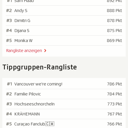
#1
Sam Haab
892 Pkt
#2
Andy S
888 Pkt
#3
Dimitri G
878 Pkt
#4
Dijana S
875 Pkt
#5
Monika W
869 Pkt
Rangliste anzeigen
Tippgruppen-Rangliste
#1
Vancouver we're coming!
786 Pkt
#2
Familie Pilovic
784 Pkt
#3
Hochseeschnorcheln
773 Pkt
#4
KRÄHEMANN
767 Pkt
#5
Curaçao Fanclub🇨🇼
766 Pkt