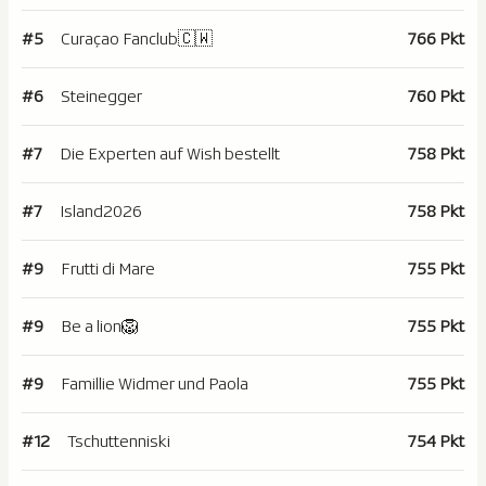
#5
Curaçao Fanclub🇨🇼
766 Pkt
#6
Steinegger
760 Pkt
#7
Die Experten auf Wish bestellt
758 Pkt
#7
Island2026
758 Pkt
#9
Frutti di Mare
755 Pkt
#9
Be a lion🦁
755 Pkt
#9
Famillie Widmer und Paola
755 Pkt
#12
Tschuttenniski
754 Pkt