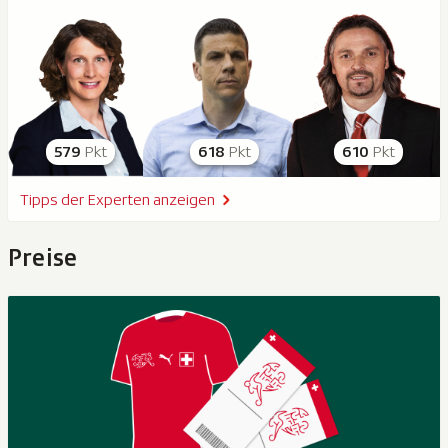
579
Pkt
618
Pkt
610
Pkt
Tipps der Experten anzeigen
Preise