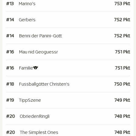
#13
Marino's
753 Pkt
#14
Gerbers
752 Pkt
#14
Benni der Panini-Gott
752 Pkt
#16
Mau nid Geoguessr
751 Pkt
#16
Familie🐨
751 Pkt
#18
Fussballgötter Christen's
750 Pkt
#19
TippSzene
749 Pkt
#20
ObriedenRingli
748 Pkt
#20
The Simplest Ones
748 Pkt