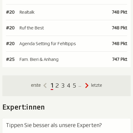
#20
Realtalk
748 Pkt
#20
Ruf the Best
748 Pkt
#20
Agenda Setting für Fehltipps
748 Pkt
#25
Fam. Bieri & Anhang
747 Pkt
1
2
3
4
5
erste
…
letzte
Expert:innen
Tippen Sie besser als unsere Experten?