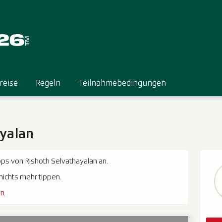
reise
Regeln
Teilnahmebedingungen
ayalan
pps von Rishoth Selvathayalan an.
 nichts mehr tippen.
en