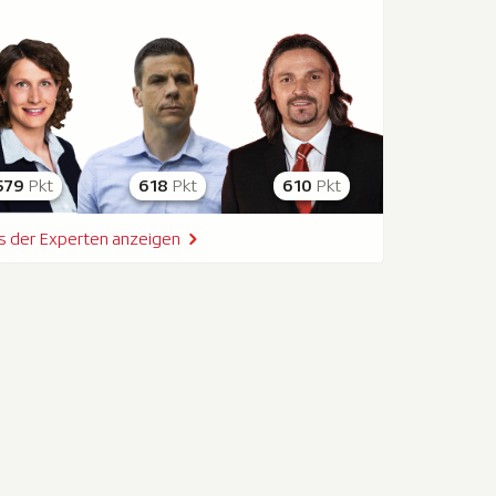
579
Pkt
618
Pkt
610
Pkt
s der Experten anzeigen