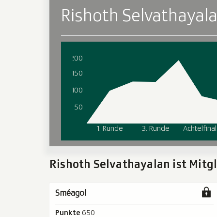
Rishoth Selvathayal
200
150
100
50
1. Runde
3. Runde
Achtelfina
Rishoth Selvathayalan ist Mitg
Sméagol
Punkte
650