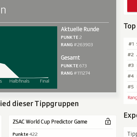
an
Top
Aktuelle Runde
PUNKTE
2
#1
RANG
#263903
#2
Gesamt
#3
PUNKTE
673
RANG
#111274
#4
ls
Halbfinals
Final
#5
Rang
lied dieser Tippgruppen
Exp
ZSAC World Cup Predictor Game
Tip
Punkte
422