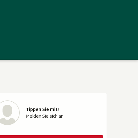
Tippen Sie mit!
Melden Sie sich an