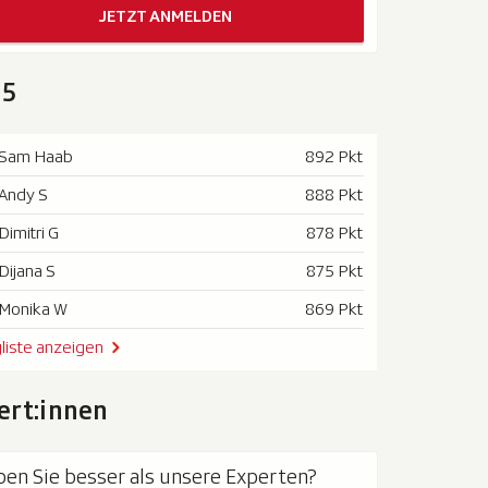
JETZT ANMELDEN
 5
Sam Haab
892 Pkt
Andy S
888 Pkt
Dimitri G
878 Pkt
Dijana S
875 Pkt
Monika W
869 Pkt
liste anzeigen
ert:innen
pen Sie besser als unsere Experten?