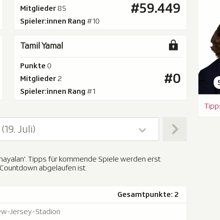
#59.449
Mitglieder
85
Spieler:innen Rang
#10
Tamil Yamal
Punkte
0
#0
Mitglieder
2
Spieler:innen Rang
#1
Tipp
(19. Juli)
athayalan'. Tipps für kommende Spiele werden erst
Countdown abgelaufen ist.
Gesamtpunkte: 2
w-Jersey-Stadion