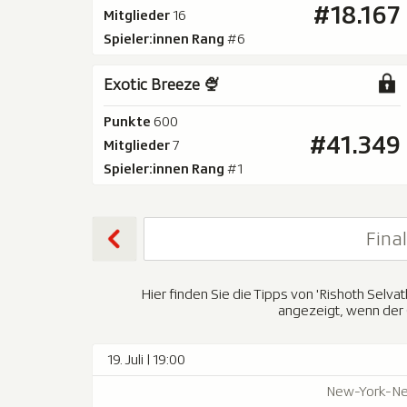
#18.167
Mitglieder
16
Spieler:innen Rang
#6
Exotic Breeze 🍨
Punkte
600
#41.349
Mitglieder
7
Spieler:innen Rang
#1
Final 
Hier finden Sie die Tipps von 'Rishoth Selv
angezeigt, wenn der 
19. Juli | 19:00
New-York-Ne