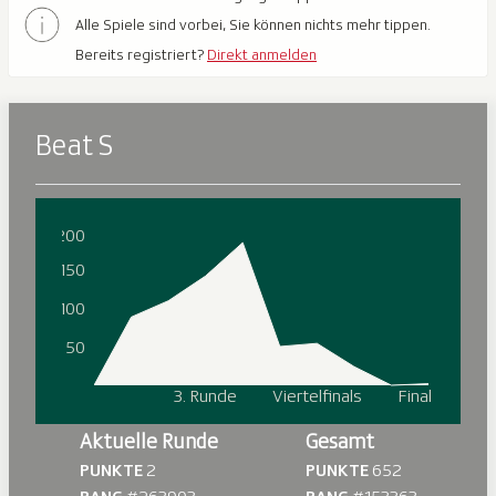
Alle Spiele sind vorbei, Sie können nichts mehr tippen.
Bereits registriert?
Direkt anmelden
Beat S
200
150
100
50
3. Runde
Viertelfinals
Final
Aktuelle Runde
Gesamt
PUNKTE
2
PUNKTE
652