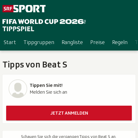
Start
Tippgruppen
Rangliste
Preise
Regeln
T
Tipps von Beat S
Tippen Sie mit!
Melden Sie sich an
JETZT ANMELDEN
Schauen Sie sich die vergangen Tipps von Beat S an.