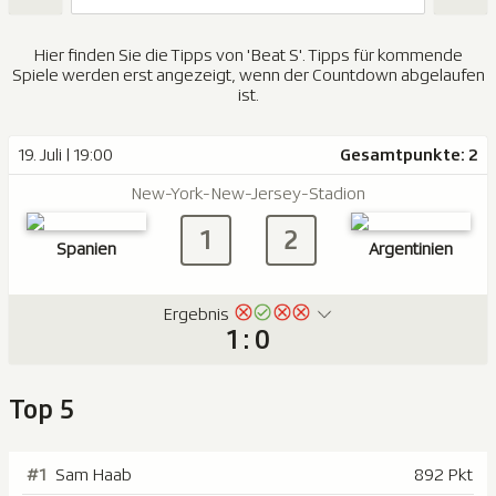
Hier finden Sie die Tipps von 'Beat S'. Tipps für kommende
Spiele werden erst angezeigt, wenn der Countdown abgelaufen
ist.
19. Juli | 19:00
Gesamtpunkte: 2
New-York-New-Jersey-Stadion
1
2
Spanien
Argentinien
Ergebnis
1 : 0
Top 5
#1
Sam Haab
892 Pkt