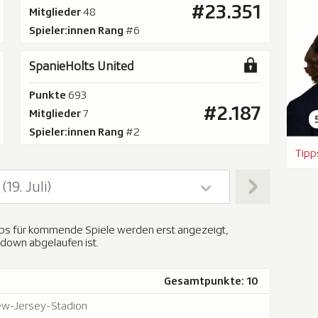
#23.351
Mitglieder
48
Spieler:innen Rang
#6
SpanieHolts United
Punkte
693
#2.187
Mitglieder
7
Spieler:innen Rang
#2
Tipp
(19. Juli)
 Tipps für kommende Spiele werden erst angezeigt,
down abgelaufen ist.
Gesamtpunkte: 10
w-Jersey-Stadion