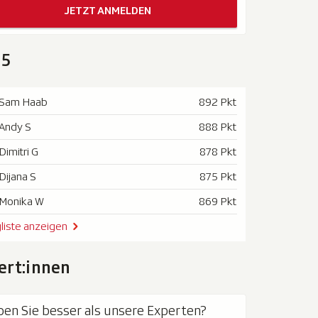
JETZT ANMELDEN
 5
Sam Haab
892 Pkt
Andy S
888 Pkt
Dimitri G
878 Pkt
Dijana S
875 Pkt
Monika W
869 Pkt
liste anzeigen
ert:innen
pen Sie besser als unsere Experten?