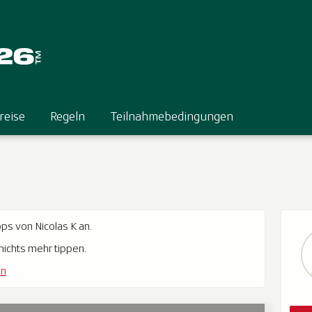
reise
Regeln
Teilnahmebedingungen
ps von Nicolas K an.
 nichts mehr tippen.
en