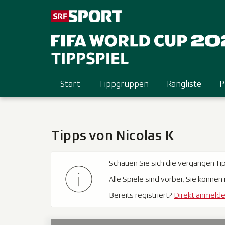
Start
Tippgruppen
Rangliste
P
Tipps von Nicolas K
Schauen Sie sich die vergangen Tip
Alle Spiele sind vorbei, Sie können
Bereits registriert?
Direkt anmeld