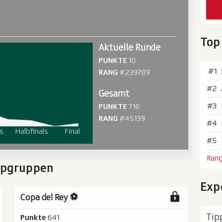
Top
Aktuelle Runde
PUNKTE
10
#1
RANG
#239789
#2
Gesamt
#3
PUNKTE
716
RANG
#45139
#4
ls
Halbfinals
Final
#5
Rang
ippgruppen
Exp
Copa del Rey ⚽
Tip
Punkte
641