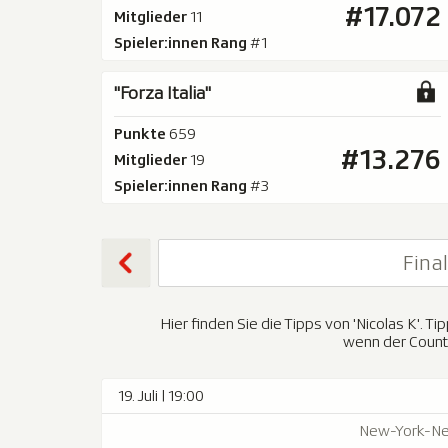
#17.072
Mitglieder
11
Spieler:innen Rang
#1
"Forza Italia"
Punkte
659
#13.276
Mitglieder
19
Spieler:innen Rang
#3
Final 
Hier finden Sie die Tipps von 'Nicolas K'.
wenn der Count
19. Juli | 19:00
New-York-Ne