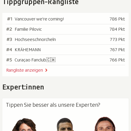
Tippgruppen-Rangliste
#1
Vancouver we're coming!
786 Pkt
#2
Familie Pilovic
784 Pkt
#3
Hochseeschnorcheln
773 Pkt
#4
KRÄHEMANN
767 Pkt
#5
Curaçao Fanclub🇨🇼
766 Pkt
Rangliste anzeigen
Expert:innen
Tippen Sie besser als unsere Experten?