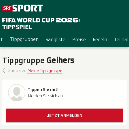
Tippgruppen
rt
Rangliste
Preise
Regeln
Teiln
Tippgruppe
Geihers
Zurück zu
Meine Tippgruppe
Tippen Sie mit!
Melden Sie sich an
JETZT ANMELDEN