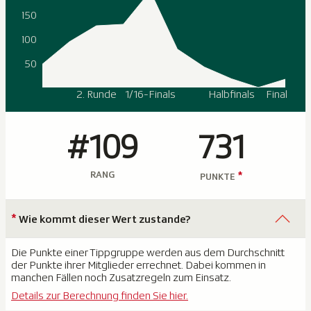
150
100
50
2. Runde
1/16-Finals
Halbfinals
Final
#109
731
RANG
*
PUNKTE
*
Wie kommt dieser Wert zustande?
Die Punkte einer Tippgruppe werden aus dem Durchschnitt
der Punkte ihrer Mitglieder errechnet. Dabei kommen in
manchen Fällen noch Zusatzregeln zum Einsatz.
Details zur Berechnung finden Sie hier.