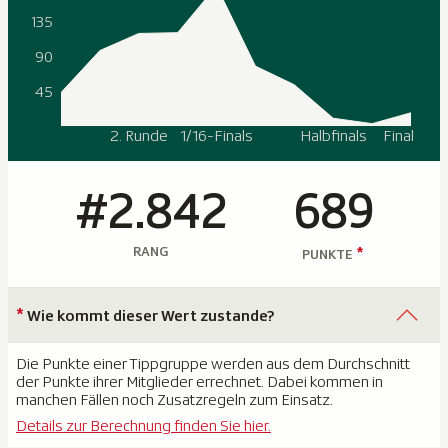
135
90
45
2. Runde
1/16-Finals
Halbfinals
Final
#2.842
689
RANG
*
PUNKTE
*
Wie kommt dieser Wert zustande?
Die Punkte einer Tippgruppe werden aus dem Durchschnitt
der Punkte ihrer Mitglieder errechnet. Dabei kommen in
manchen Fällen noch Zusatzregeln zum Einsatz.
Details zur Berechnung finden Sie hier.