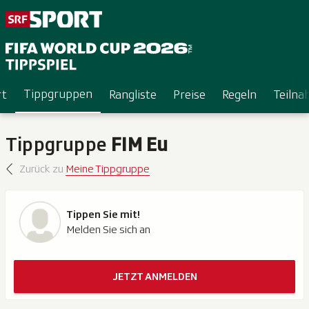
Tippgruppen
rt
Rangliste
Preise
Regeln
Teiln
Tippgruppe
FIM Eu
Zurück zu
Meine Tippgruppe
Tippen Sie mit!
Melden Sie sich an
JETZT ANMELDEN