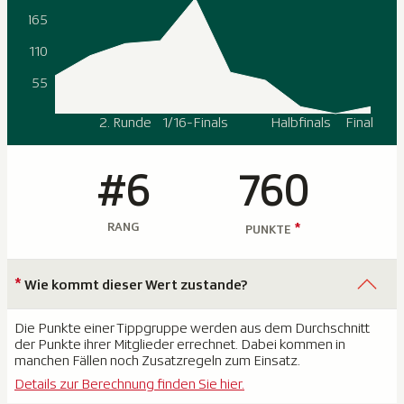
165
110
55
2. Runde
1/16-Finals
Halbfinals
Final
#6
760
RANG
*
PUNKTE
*
Wie kommt dieser Wert zustande?
Die Punkte einer Tippgruppe werden aus dem Durchschnitt
der Punkte ihrer Mitglieder errechnet. Dabei kommen in
manchen Fällen noch Zusatzregeln zum Einsatz.
Details zur Berechnung finden Sie hier.