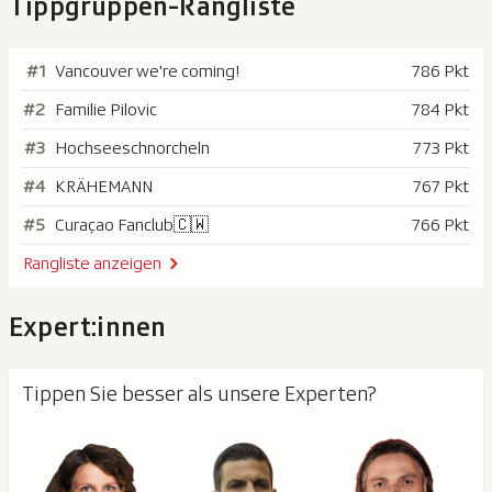
Tippgruppen-Rangliste
#1
Vancouver we're coming!
786 Pkt
#2
Familie Pilovic
784 Pkt
#3
Hochseeschnorcheln
773 Pkt
#4
KRÄHEMANN
767 Pkt
#5
Curaçao Fanclub🇨🇼
766 Pkt
Rangliste anzeigen
Expert:innen
Tippen Sie besser als unsere Experten?