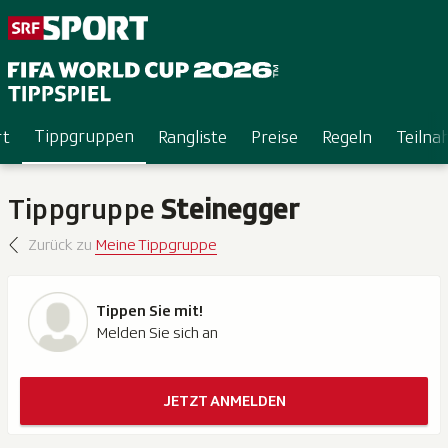
Tippgruppen
rt
Rangliste
Preise
Regeln
Teiln
Tippgruppe
Steinegger
Zurück zu
Meine Tippgruppe
Tippen Sie mit!
Melden Sie sich an
JETZT ANMELDEN