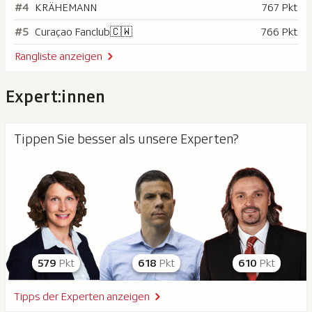
#4
KRÄHEMANN
767 Pkt
#5
Curaçao Fanclub🇨🇼
766 Pkt
Rangliste anzeigen
Expert:innen
Tippen Sie besser als unsere Experten?
579
Pkt
618
Pkt
610
Pkt
Tipps der Experten anzeigen