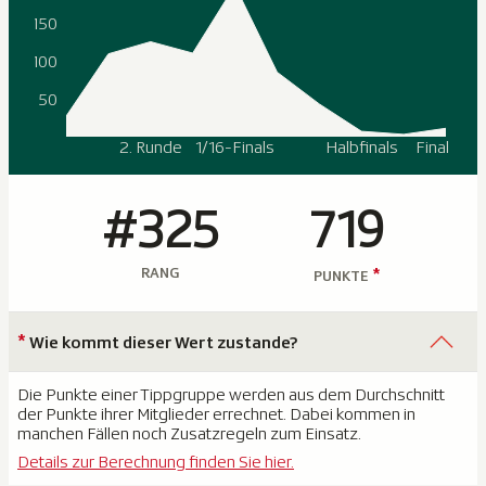
150
100
50
2. Runde
1/16-Finals
Halbfinals
Final
#325
719
RANG
*
PUNKTE
*
Wie kommt dieser Wert zustande?
Die Punkte einer Tippgruppe werden aus dem Durchschnitt
der Punkte ihrer Mitglieder errechnet. Dabei kommen in
manchen Fällen noch Zusatzregeln zum Einsatz.
Details zur Berechnung finden Sie hier.