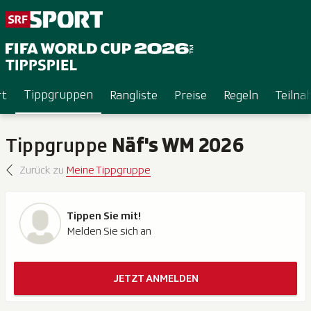
Tippgruppen
rt
Rangliste
Preise
Regeln
Teiln
Tippgruppe
Näf's WM 2026
Zurück zu
Meine Tippgruppe
Tippen Sie mit!
Melden Sie sich an
JETZT ANMELDEN