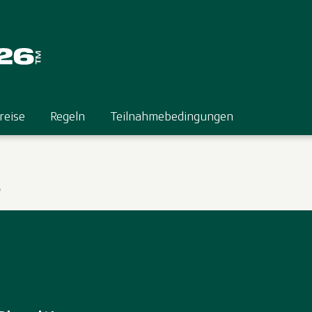
reise
Regeln
Teilnahmebedingungen
6