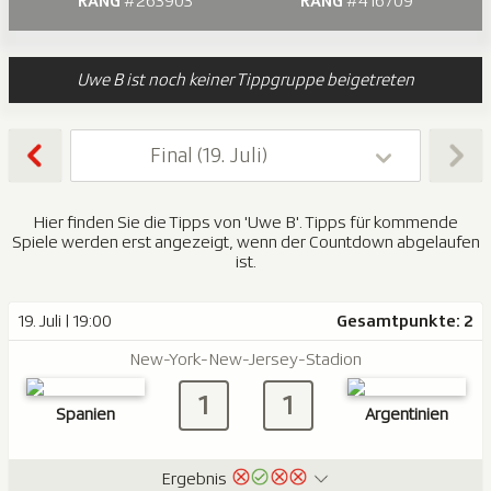
RANG
#263903
RANG
#416709
Uwe B ist noch keiner Tippgruppe beigetreten
Final (19. Juli)
Hier finden Sie die Tipps von 'Uwe B'. Tipps für kommende
Spiele werden erst angezeigt, wenn der Countdown abgelaufen
ist.
19. Juli | 19:00
Gesamtpunkte: 2
New-York-New-Jersey-Stadion
1
1
Spanien
Argentinien
Ergebnis