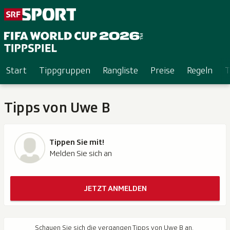
Start
Tippgruppen
Rangliste
Preise
Regeln
T
Tipps von Uwe B
Tippen Sie mit!
Melden Sie sich an
JETZT ANMELDEN
Schauen Sie sich die vergangen Tipps von Uwe B an.